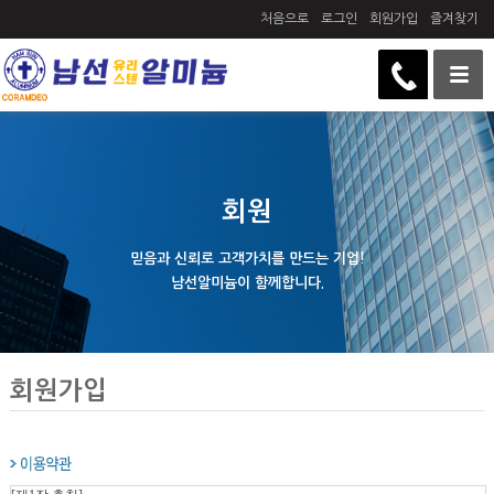
처음으로
로그인
회원가입
즐겨찾기
회원
믿음과 신뢰로 고객가치를 만드는 기업!
남선알미늄이 함께합니다.
회원가입