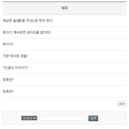
제목
세상은 술(酒)을 주(主)로 착각 한다.
호의가 계속되면 권리인줄 알더라!...
싸가지!...
가장 무서운 세월!...
"인생의 가지치기"
창호란?
창호란?