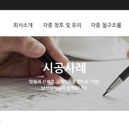
회사소개
각종 창호 및 유리
각종 철구조물
인사말
알미늄 및 창호
스텐
오시는 길
도어문
휀스
시공사례
중문
샷다
현관문
기타
믿음과 신뢰로 고객가치를 만드는 기업!
남선알미늄이 함께합니다.
대문
유리
례