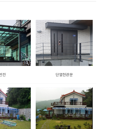
썬컨
단열현관문