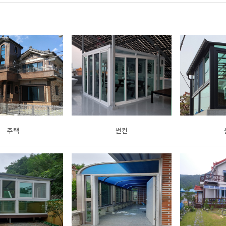
주택
썬컨