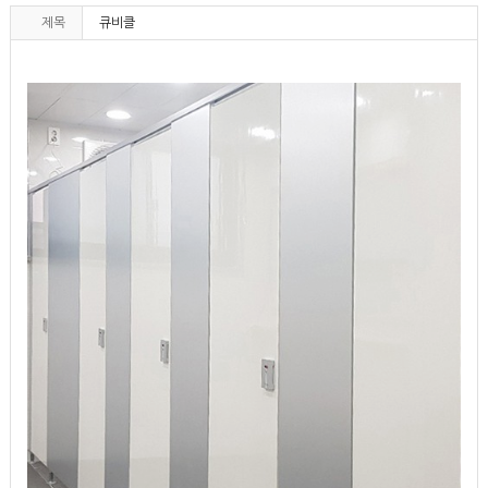
제목
큐비클