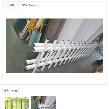
제목
담장 울타리
..