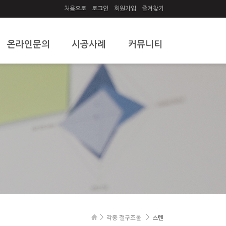
처음으로
로그인
회원가입
즐겨찾기
온라인문의
시공사례
커뮤니티
온라인문의
시공사례
공지사항
질문과답변
자유게시판
각종 철구조물
스텐