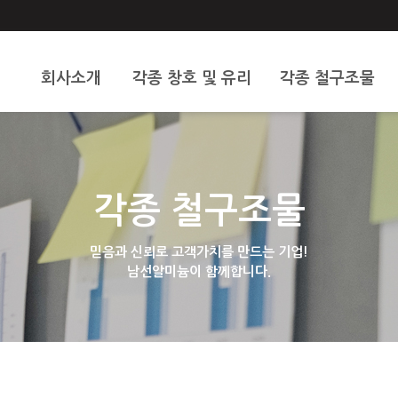
회사소개
각종 창호 및 유리
각종 철구조물
인사말
알미늄 및 창호
스텐
오시는 길
도어문
휀스
각종 철구조물
중문
샷다
현관문
기타
믿음과 신뢰로 고객가치를 만드는 기업!
남선알미늄이 함께합니다.
대문
유리