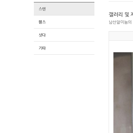
스텐
갤러리 및 
휀스
남선알미늄의 
샷다
기타