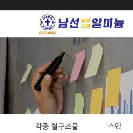
스텐
각종 철구조물