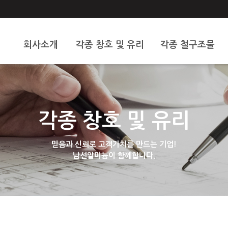
회사소개
각종 창호 및 유리
각종 철구조물
인사말
알미늄 및 창호
스텐
오시는 길
도어문
휀스
각종 창호 및 유리
중문
샷다
현관문
기타
믿음과 신뢰로 고객가치를 만드는 기업!
남선알미늄이 함께합니다.
대문
유리