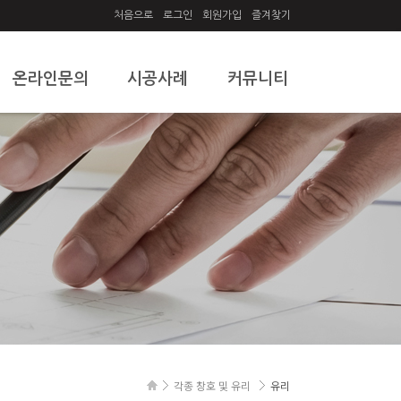
처음으로
로그인
회원가입
즐겨찾기
온라인문의
시공사례
커뮤니티
온라인문의
시공사례
공지사항
질문과답변
자유게시판
각종 창호 및 유리
유리