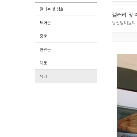
알미늄 및 창호
갤러리 및 
도어문
남선알미늄의 
중문
현관문
대문
유리