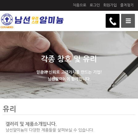
처음으로
로그인
회원가입
즐겨찾기
각종 창호 및 유리
믿음과 신뢰로 고객가치를 만드는 기업!
남선알미늄이 함께합니다.
유리
갤러리 및 제품소개입니다.
남선알미늄의 다양한 제품들을 살펴보실 수 있습니다.