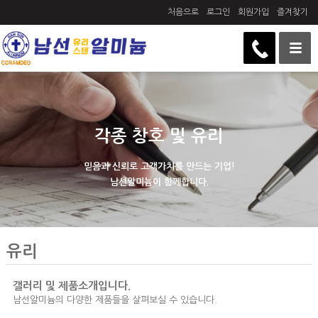
처음으로
로그인
회원가입
즐겨찾기
각종 창호 및 유리
믿음과 신뢰로 고객가치를 만드는 기업!
남선알미늄이 함께합니다.
유리
갤러리 및 제품소개입니다.
남선알미늄의 다양한 제품들을 살펴보실 수 있습니다.