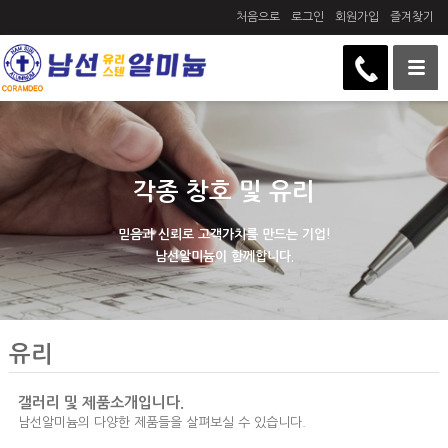
처음으로
로그인
회원가입
즐겨찾기
각종 창호 및 유리
믿음과 신뢰로 고객가치를 만드는 기업!
남선알미늄이 함께합니다.
유리
갤러리 및 제품소개입니다.
남선알미늄의 다양한 제품들을 살펴보실 수 있습니다.