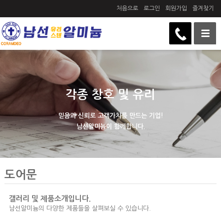
처음으로
로그인
회원가입
즐겨찾기
각종 창호 및 유리
믿음과 신뢰로 고객가치를 만드는 기업!
남선알미늄이 함께합니다.
도어문
갤러리 및 제품소개입니다.
남선알미늄의 다양한 제품들을 살펴보실 수 있습니다.