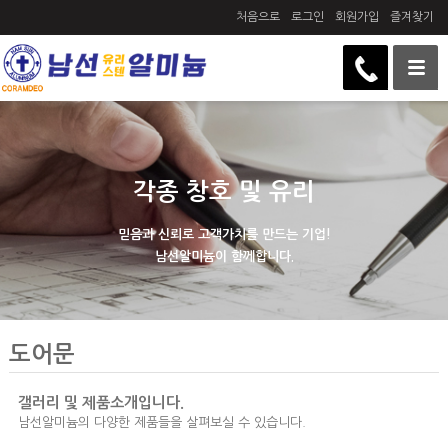
처음으로
로그인
회원가입
즐겨찾기
각종 창호 및 유리
믿음과 신뢰로 고객가치를 만드는 기업!
남선알미늄이 함께합니다.
도어문
갤러리 및 제품소개입니다.
남선알미늄의 다양한 제품들을 살펴보실 수 있습니다.