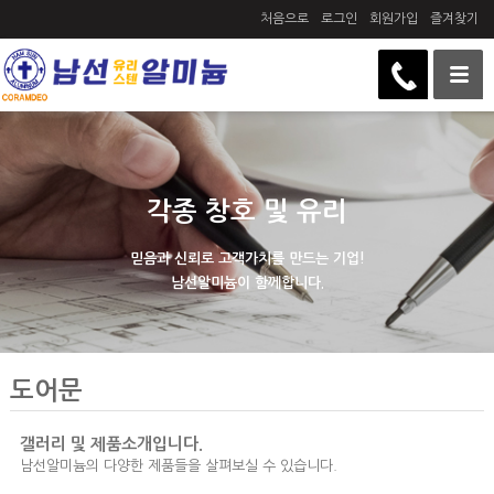
처음으로
로그인
회원가입
즐겨찾기
각종 창호 및 유리
믿음과 신뢰로 고객가치를 만드는 기업!
남선알미늄이 함께합니다.
도어문
갤러리 및 제품소개입니다.
남선알미늄의 다양한 제품들을 살펴보실 수 있습니다.