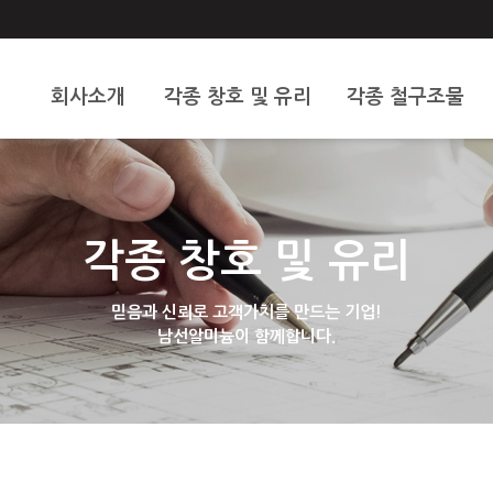
회사소개
각종 창호 및 유리
각종 철구조물
인사말
알미늄 및 창호
스텐
오시는 길
도어문
휀스
각종 창호 및 유리
중문
샷다
현관문
기타
믿음과 신뢰로 고객가치를 만드는 기업!
남선알미늄이 함께합니다.
대문
유리