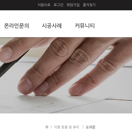
처음으로
로그인
회원가입
즐겨찾기
온라인문의
시공사례
커뮤니티
온라인문의
시공사례
공지사항
질문과답변
자유게시판
각종 창호 및 유리
도어문