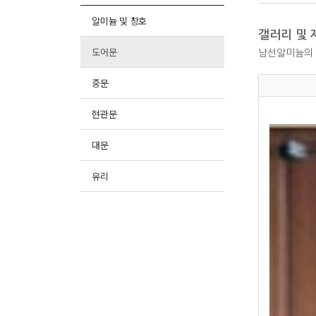
알미늄 및 창호
갤러리 및 
도어문
남선알미늄의 
중문
현관문
대문
유리