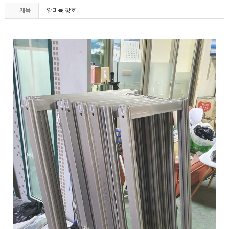
제목
알미늄 창호